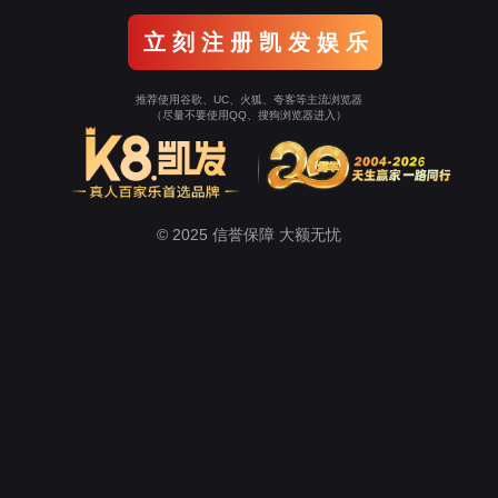
立 刻 注 册 凯 发 娱 乐
推荐使用谷歌、UC、火狐、夸客等主流浏览器
（尽量不要使用QQ、搜狗浏览器进入）
© 2025 信誉保障 大额无忧