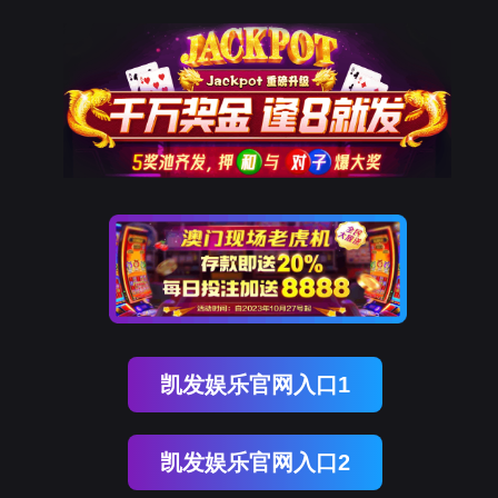
关于太阳成集团
公司简介
基地介绍
联系我们
经典案例
市
离心扇叶
加热底座
音响外壳
信息通信
耳机线
智能手机天线
太阳集团电子游戏(中国)有限公司
公司新闻
笔筒/杆/盒