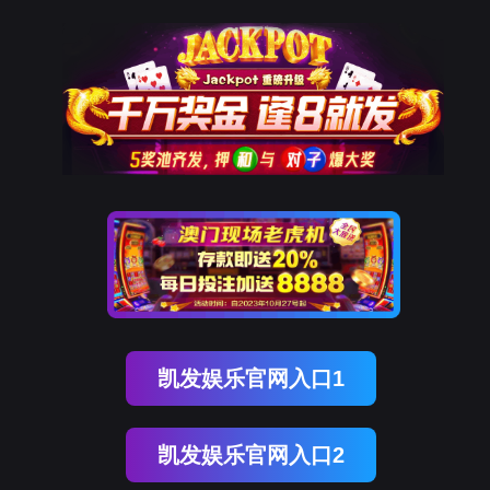
凯发娱乐官网入口1
凯发娱乐官网入口2